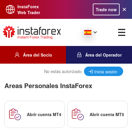
InstaForex
Trade now
Web Trader
Área del Socio
Área del Operador
No estás autorizado
Inicia sesión
Areas Personales InstaForex
Abrir cuenta MT4
Abrir cuenta MT5